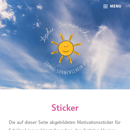
Skip
Site
MENU
SOPHIE SONNENSCHEIN –
to
Overlay
ILLUSTRATIONEN, ANIMATIONEN UND
content
STICKER
Sticker
Die auf dieser Seite abgebildeten Motivationssticker für